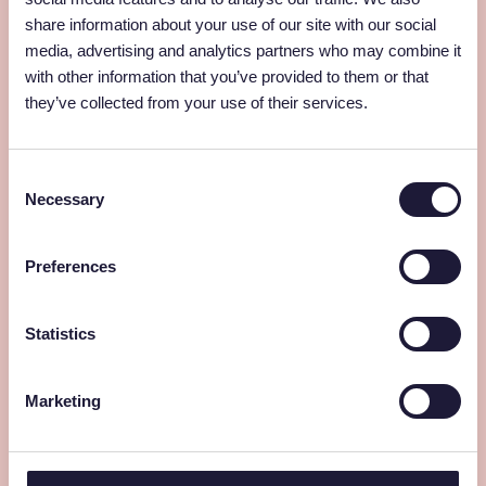
of advocaat (Kennis van arbeidsrecht,
share information about your use of our site with our social
ondernemingsrecht en Sociaal Zekerheidsrecht?
media, advertising and analytics partners who may combine it
Extra punten!
with other information that you’ve provided to them or that
they’ve collected from your use of their services.
Juridische materie toegankelijk weet te maken voor
iedereen
Affiniteit hebt met de flexbranche (of nieuwsgierig
Consent
genoeg bent om je daarin te verdiepen)
Necessary
Selection
Communicatief sterk bent, zowel in het Nederlands
als in het Engels
Preferences
Altijd oog hebt voor detail en gestructureerd te
werk gaat
Statistics
Dit hebben wij jou te bieden
Wat maakt Blue Ocean Works uniek?
Wij zijn geen standaard organisatie.
Blue Ocean
Marketing
Works
is een ecosysteem van zes sterke labels:
Baanbreed, iSprout, Orcatech, Special Ops, Tech
Seals en Techsharks
. Elk met een eigen specialisme,