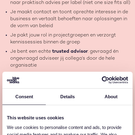
naar praktisch advies per label (niet one size fits all)
Je maakt contact en toont oprechte interesse in de
business en vertaalt behoeften naar oplossingen in
de vorm van beleid
Je pakt jouw rol in projectgroepen en verzorgt
kennissessies binnen de groep
Je bent een echte
trusted advisor
: gevraagd én
ongevraagd adviseer jij collega’s door de hele
organisatie
Wat heb je in je mars?
Wij zoeken geen "klassieke jurist", maar een
praktische
strateeg
. Iemand die hoofd- van bijzaken weet te
Consent
Details
About
scheiden, snel schakelt en toch nauwkeurig werkt.
Jij bent degene die we zoeken
als jij:
This website uses cookies
Een afgeronde WO-opleiding Nederlands recht hebt
We use cookies to personalise content and ads, to provide
Minimaal 3 jaar ervaring meebrengt als bedrijfsjurist
social media features and to analyse our traffic. We also