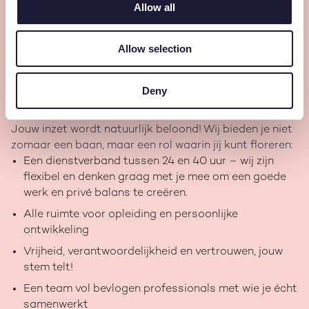
maar mét één gezamenlijke missie: de perfecte match
Allow all
maken tussen mens en werk, met ruimte voor groei,
innovatie en plezier.
Allow selection
In deze dynamische omgeving ben jij als Legal Counsel
van onschatbare waarde. Jij geeft juridische richting
aan onze ambities en draagt concreet bij aan groei
Deny
van de organisatie. Hier krijg je niet alleen een stoel
aan tafel, maar een stem die telt.
Jouw inzet wordt natuurlijk beloond! Wij bieden je niet
zomaar een baan, maar een rol waarin jij kunt floreren:
Een dienstverband tussen 24 en 40 uur – wij zijn
flexibel en denken graag met je mee om een goede
werk en privé balans te creëren.
Alle ruimte voor opleiding en persoonlijke
ontwikkeling
Vrijheid, verantwoordelijkheid en vertrouwen, jouw
stem telt!
Een team vol bevlogen professionals met wie je écht
samenwerkt